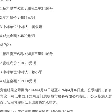
1.
招租资产名称：湖滨二里3-103号
2.
竞租底价：
4814
元/月
3.
中标单位/中标人：
黄俊娜
4.
成交
金额：
4820
元/
月
标的2：
1.
招租资产名称：湖滨三里5-103号
2.
竞租底价：
18651
元/月
3.
中标单位/中标人：
赖小平
4.
成交
金额：
19000
元/
月
竞租结果
公示期为202
6
年
4
月
14
日起至202
6
年
4
月
16
日止
。
公示期
间，如
有
异议，
可以
书面形式向
厦门思明城市服务有限公司
提出。
公示期满无
议，我司将按照
以上
结果确定承租方。
受理地址：
厦门市思明区东浦路1
8
号2号楼2
10
室