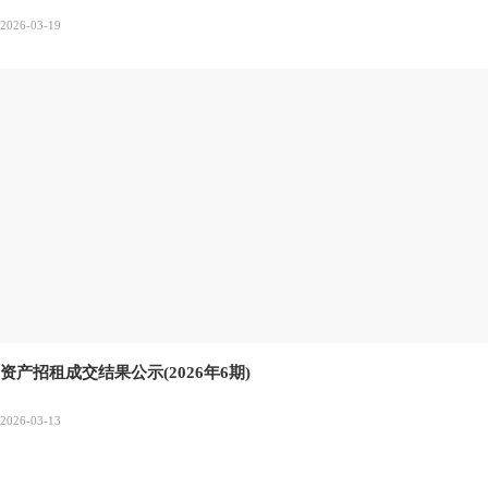
查看详情 >>
2026-03-19
资产招租成交结果公示(2026年6期)
查看详情 >>
2026-03-13